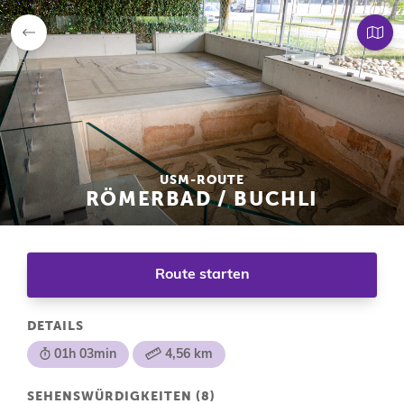
zurück
zur
Kar
USM-ROUTE
RÖMERBAD / BUCHLI
Route starten
DETAILS
01h 03min
4,56 km
SEHENSWÜRDIGKEITEN (8)