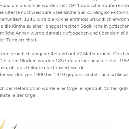
. Rund um die Kirche wurden seit 1941 römische Bauten entde
ie älteste nachweisbare Steinkirche aus karolingisch-ottoni
hrhundert. 1146 wird die Kirche erstmals urkundlich erwähnt
 die Kirche zu einer langgestreckten Saalkirche in gotische
ördliche Annex wurde damals aufgegeben und über dem süd
r Turm errichtet.
urm gründlich umgestaltet und auf 47 Meter erhöht. Das h
 Die alten Glocken wurden 1857 durch vier neue ersetzt. 19
nzu, als das Geläute elektrifiziert wurde.
ter wurden von 1900 bis 1919 geplant, erstellt und schliessl
ach der Reformation wurde eine Orgel eingebaut. Vorher gab
nstelle der Orgel.