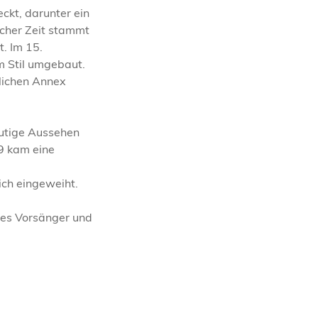
ckt, darunter ein
scher Zeit stammt
. Im 15.
m Stil umgebaut.
lichen Annex
eutige Aussehen
59 kam eine
ich eingeweiht.
 es Vorsänger und