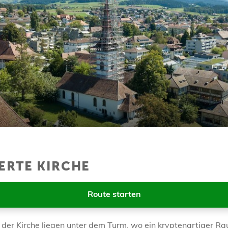
ERTE KIRCHE
Route starten
e der Kirche liegen unter dem Turm, wo ein kryptenartiger R